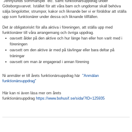
”Jennylunds sommarspel” etc. samt funktionärsuppdrag under
Göteborgsvarvet. Istället för att våra barn och ungdomar skall behöva
sälja bingolotter, strumpor, kakor och liknande ber vi er föräldrar att ställa
upp som funktionärer under dessa och liknande tillfällen.
Det är obligatoriskt för alla aktiva i föreningen, att ställa upp med
funktionärer till våra arrangemang och övriga uppdrag.
oavsett ålder på den aktive och hur länge han eller hon varit med i
föreningen
oavsett om den aktive är med på tävlingar eller bara deltar på
träningar
oavsett om man är engagerad i annan förening
Ni anmäler er till årets funktionärsuppdrag här
"Anmälan
funktionärsuppdrag"
Här kan ni även läsa mer om årets
funktionärsuppdrag
https://www.bohusif.se/sida/?ID=125935