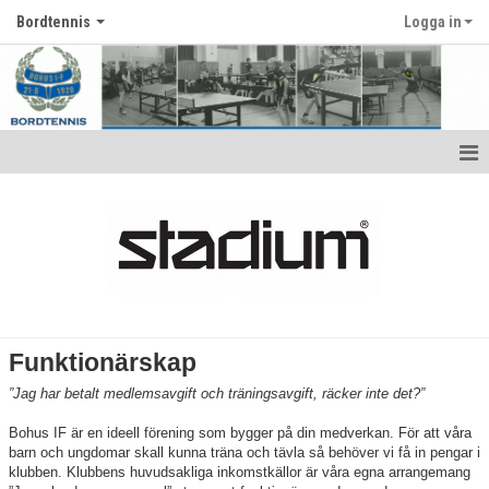
Bordtennis
Logga in
Hem
Kontaktuppgifter tränare
Antidoping
Börja träna bordtennis
Funktionärskap
Funktionärskap
”Jag har betalt medlemsavgift och träningsavgift, räcker inte det?”
Anmälan funktionärsuppdrag
Bohus IF är en ideell förening som bygger på din medverkan. För att våra
barn och ungdomar skall kunna träna och tävla så behöver vi få in pengar i
klubben. Klubbens huvudsakliga inkomstkällor är våra egna arrangemang