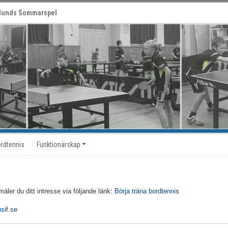
lunds Sommarspel
ordtennis
Funktionärskap
äler du ditt intresse via följande länk:
Börja träna bordtennis
sif.se