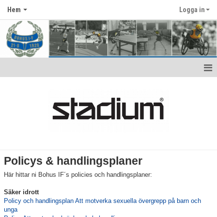
Hem
Logga in
Hem
Föreningsinfo
Vision & Värdegrund
Medlems- och träningsavgifter
Policys & handlingsplaner
Policies & handlingsplaner
Här hittar ni Bohus IF´s policies och handlingsplaner:
Stadgar
Säker idrott
Policy och handlingsplan Att motverka sexuella övergrepp på barn och
unga
Antidoping