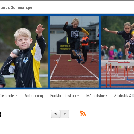
lunds Sommarspel
 Tävlande
Antidoping
Funktionärskap
Månadsbrev
Statistik & 
8
<
>