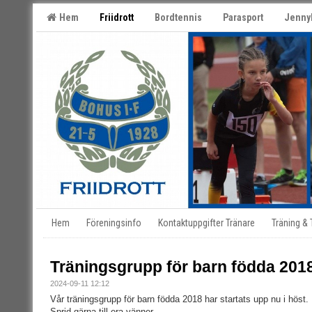
Hem
Friidrott
Bordtennis
Parasport
Jenny
Hem
Föreningsinfo
Kontaktuppgifter Tränare
Träning &
Träningsgrupp för barn födda 201
2024-09-11 12:12
Vår träningsgrupp för barn födda 2018 har startats upp nu i höst.
Sprid gärna till era vänner.